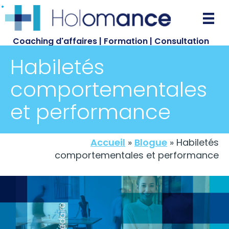
Passer
au
contenu
Coaching d'affaires | Formation | Consultation
principal
Habiletés
comportementales
et performance
Accueil
»
Blogue
»
Habiletés
comportementales et performance