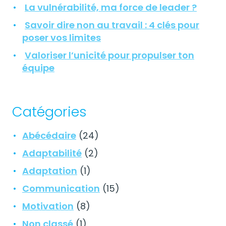
La vulnérabilité, ma force de leader ?
Savoir dire non au travail : 4 clés pour
poser vos limites
Valoriser l’unicité pour propulser ton
équipe
Catégories
Abécédaire
(24)
Adaptabilité
(2)
Adaptation
(1)
Communication
(15)
Motivation
(8)
Non classé
(1)