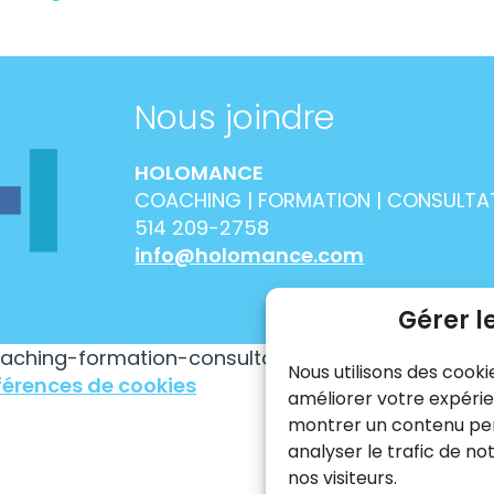
Nous joindre
HOLOMANCE
COACHING | FORMATION | CONSULTA
514 209-2758
info@holomance.com
Gérer l
aching-formation-consultation. Tous droit réserv
Nous utilisons des cooki
férences de cookies
améliorer votre expérie
montrer un contenu pers
analyser le trafic de n
nos visiteurs.