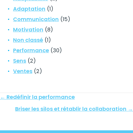
Adaptation
(1)
Communication
(15)
Motivation
(8)
Non classé
(1)
Performance
(30)
Sens
(2)
Ventes
(2)
Posts
← Redéfinir la performance
navigation
Briser les silos et rétablir la collaboration →