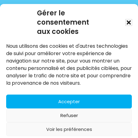
Gérer le
consentement
aux cookies
Nous utilisons des cookies et d'autres technologies
Nous joindre
de suivi pour améliorer votre expérience de
navigation sur notre site, pour vous montrer un
HOLOMANCE
contenu personnalisé et des publicités ciblées, pour
COACHING | FORMATION | CONSULTATION
analyser le trafic de notre site et pour comprendre
514 209-2758
la provenance de nos visiteurs.
info@holomance.com
Accepter
Refuser
Copyright © 2026 · Holomance, coaching-
formation-consultation. Tous droit réservés.
Voir les préférences
Politique de confidentialité
-
Préférences de