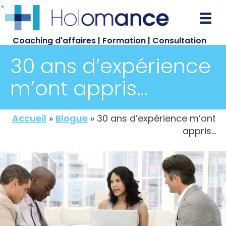
Passer
au
contenu
Coaching d'affaires | Formation | Consultation
principal
30 ans d’expérience
m’ont appris…
Accueil
»
Blogue
»
30 ans d’expérience m’ont
appris…