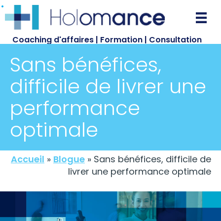
Passer
au
contenu
Coaching d'affaires | Formation | Consultation
principal
Sans bénéfices,
difficile de livrer une
performance
optimale
Accueil
»
Blogue
»
Sans bénéfices, difficile de
livrer une performance optimale