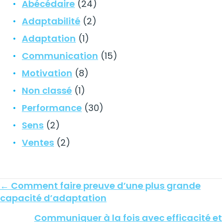
Abécédaire
(24)
Adaptabilité
(2)
Adaptation
(1)
Communication
(15)
Motivation
(8)
Non classé
(1)
Performance
(30)
Sens
(2)
Ventes
(2)
Posts
← Comment faire preuve d’une plus grande
navigation
capacité d’adaptation
Communiquer à la fois avec efficacité et