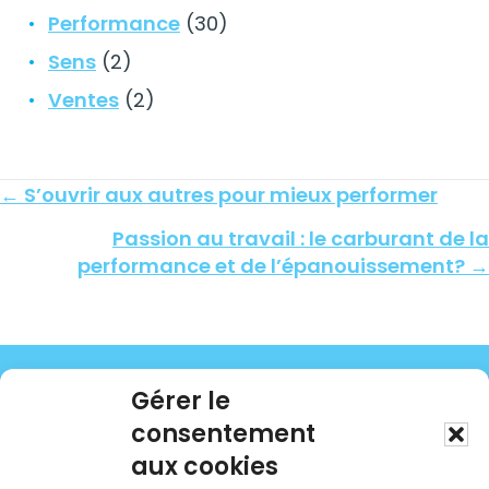
Performance
(30)
Sens
(2)
Ventes
(2)
Posts
← S’ouvrir aux autres pour mieux performer
navigation
Passion au travail : le carburant de la
performance et de l’épanouissement? →
Gérer le
consentement
aux cookies