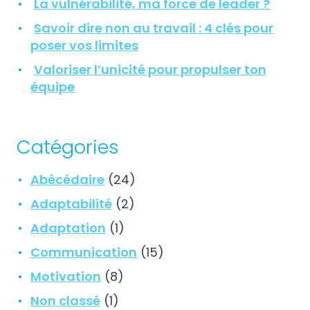
La vulnérabilité, ma force de leader ?
Savoir dire non au travail : 4 clés pour
poser vos limites
Valoriser l’unicité pour propulser ton
équipe
Catégories
Abécédaire
(24)
Adaptabilité
(2)
Adaptation
(1)
Communication
(15)
Motivation
(8)
Non classé
(1)