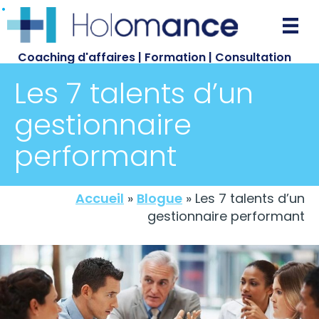
Passer
au
contenu
Coaching d'affaires | Formation | Consultation
principal
Les 7 talents d’un
gestionnaire
performant
Accueil
»
Blogue
»
Les 7 talents d’un
gestionnaire performant